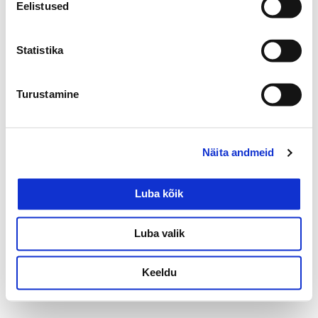
Eelistused
Statistika
Turustamine
Näita andmeid
Luba kõik
Luba valik
Privaatsuspoliitika
Keeldu
Kõik õigused kaitstud.
©
2026 tundekoda.ee