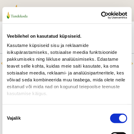
Skip
to
content
Evelin
By
kuukukk
/
December 11, 2023
Veebilehel on kasutatud küpsiseid.
Kasutame küpsiseid sisu ja reklaamide
isikupärastamiseks, sotsiaalse meedia funktsioonide
pakkumiseks ning liikluse analüüsimiseks. Edastame
←
Previous Testimonial
Next Testimonial
→
teavet selle kohta, kuidas meie saiti kasutate, ka oma
sotsiaalse meedia, reklaami- ja analüüsipartneritele, kes
võivad seda kombineerida muu teabega, mida olete neile
esitanud või mida nad on kogunud teiepoolse teenuste
kasutamise käigus.
Nõusoleku
Vajalik
valik