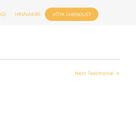
GI
HINNAKIRI
VÕTA ÜHENDUST
Next Testimonial
→