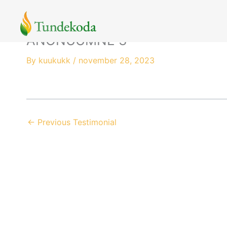
Skip
to
content
ANONÜÜMNE 3
By
kuukukk
/
november 28, 2023
←
Previous Testimonial