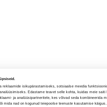
üpsiseid.
a reklaamide isikupärastamiseks, sotsiaalse meedia funktsiooni
analüüsimiseks. Edastame teavet selle kohta, kuidas meie saiti 
klaami- ja analüüsipartneritele, kes võivad seda kombineerida 
 või mida nad on kogunud teiepoolse teenuste kasutamise käigus.