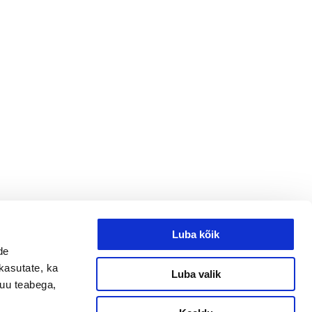
Luba kõik
de
kasutate, ka
Luba valik
muu teabega,