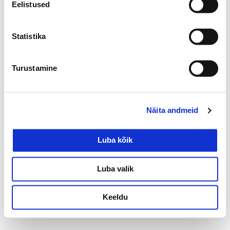
Eelistused
Statistika
Turustamine
Näita andmeid
Luba kõik
Luba valik
Privaatsuspoliitika
Keeldu
Kõik õigused kaitstud.
©
2026 tundekoda.ee