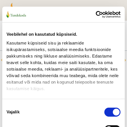
Skip
to
content
Tiiu (Anettele)
By
kuukukk
/
juuni 27, 2025
Veebilehel on kasutatud küpsiseid.
Kasutame küpsiseid sisu ja reklaamide
isikupärastamiseks, sotsiaalse meedia funktsioonide
pakkumiseks ning liikluse analüüsimiseks. Edastame
←
Previous Testimonial
Next Testimonial
→
teavet selle kohta, kuidas meie saiti kasutate, ka oma
sotsiaalse meedia, reklaami- ja analüüsipartneritele, kes
võivad seda kombineerida muu teabega, mida olete neile
esitanud või mida nad on kogunud teiepoolse teenuste
kasutamise käigus.
Nõusoleku
Vajalik
valik