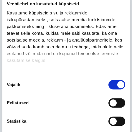
rääkimisest x Katrin
Veebilehel on kasutatud küpsiseid.
Tint
Kasutame küpsiseid sisu ja reklaamide
isikupärastamiseks, sotsiaalse meedia funktsioonide
pakkumiseks ning liikluse analüüsimiseks. Edastame
november 5, 2024
teavet selle kohta, kuidas meie saiti kasutate, ka oma
sotsiaalse meedia, reklaami- ja analüüsipartneritele, kes
võivad seda kombineerida muu teabega, mida olete neile
esitanud või mida nad on kogunud teiepoolse teenuste
kasutamise käigus.
Nõusoleku
Vajalik
valik
Eelistused
Statistika