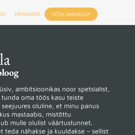
GI
HINNAKIRI
VÕTA ÜHENDUST
la
oloog
siv, ambitsioonikas noor spetsialist,
s tunda oma töös kasu teiste
 seejuures oluline, et minu panus
ikus mastaabis, mistõttu
b mulle olulist väärtustunnet.
et teda nähakse ja kuuldakse – sellist