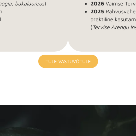
ogia, bakalaureus
)
2026
Vaimse Tervi
m
2025
Rahvusvaheli
l
praktiline kasutami
(
Tervise Arengu Ins
TULE VASTUVÕTULE