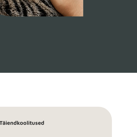
Täiendkoolitused