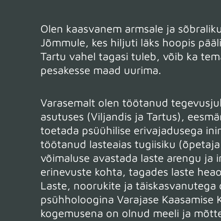
Olen kaasvanem armsale ja sõbraliku
Jõmmule, kes hiljuti läks hoopis pääl
Tartu vahel tagasi tuleb, võib ka tem
pesakesse maad uurima.
Varasemalt olen töötanud tegevusj
asutuses (Viljandis ja Tartus), eesm
toetada psüühilise erivajadusega ini
töötanud lasteaias tugiisiku (õpetaja
võimaluse avastada laste arengu ja i
erinevuste kohta, tagades laste heao
Laste, noorukite ja täiskasvanutega
psühholoogina Varajase Kaasamise K
kogemusena on olnud meeli ja mõtt