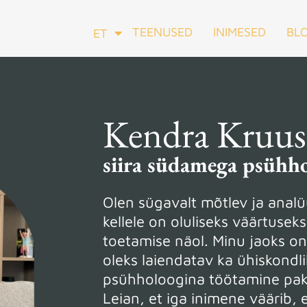
TEENUSED
INIMESED
BLO
ET
EN
Kendra Kruus
siira südamega psühh
Olen sügavalt mõtlev ja analüü
kellele on oluliseks väärtusek
toetamise näol. Minu jaoks on
oleks laiendatav ka ühiskondl
psühholoogina töötamine paku
Leian, et iga inimene väärib, 