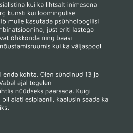
sialistina kui ka lihtsalt inimesena
g kunsti kui loomingulise
ib mulle kasutada psühholoogilisi
binatsioonina, just eriti lastega
vat õhkkonda ning baasi
 nõustamisruumis kui ka väljaspool
 enda kohta. Olen sündinud 13 ja
abal ajal tegelen
ahtlis nüüdseks paarsada. Kuigi
li alati esiplaanil, kaalusin saada ka
iks.