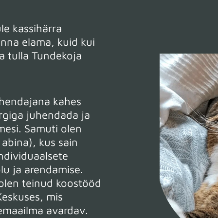
le kassihärra
inna elama, kuid kui
a tulla Tundekoja
uhendajana kahes
ärgiga juhendada ja
mesi. Samuti olen
 abina), kus sain
ndividuaalsete
lu ja arendamise.
 olen teinud koostööd
eskuses, mis
emaailma avardav.