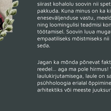
siirast kohalolu soovin nii spet
pakkuda. Kuna minus on ka kir
eneseväljenduse vastu, meeld
ning loomingulisi teadmisi kom
töötamisel. Soovin luua muga
empaatiliseks mõistmiseks nii
seda.
Jagan ka mõnda põnevat fakti
reedel… aga ma pole hirmus! V
laulukirjutamisega, laule on s
psühholoogia erialal õppimine o
arhitektiks või meeste juuksur