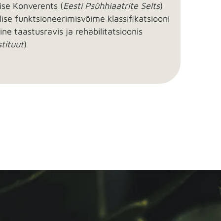
se Konverents (
Eesti Psühhiaatrite Selts
)
se funktsioneerimisvõime klassifikatsiooni
ne taastusravis ja rehabilitatsioonis
tituut
)