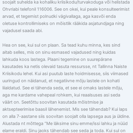
soojalt suhelda ka kohaliku kriisikodu/turvakoduga või helistada
Ohvriabi telefonil 116006. See on okei, kui peale konsulteerimist
arvad, et tegemist polnudki vägivallaga, aga kasvõi enda
oletuse kontrollimiseks on mõistlik rääkida asjatundjaga ning
vajadusel saada abi.
Hea on see, kui sul on plaan. Sa tead kuhu minna, kes sind
aitab selles, mis on sinu esmased vajadused ning kuidas
lahkuda koos lastega. Plaani tegemine on suurepärane
kasutades ka netis olevaid tasuta ressursse, nt Tallinna Naiste
Kriisikodu lehel. Kui asi puutub laste hoidmisesse, siis viimased
uuringud on näidanud, et negatiivne mõju lastele on kohati
liialdatud. See ei tähenda seda, et see ei omaks lastele mõju,
aga me kardame vahepeal rohkem, kui reaalsuses asi seda
väärt on. Seetõttu soovitan kasutada mõistmise ja
aktsepteerimise baasil lähenemist. Mis see tähendab? Kui laps
on alla 7-aastane siis soovitan soojalt olla lapsega aus ja üldine.
Alustada nt mõttega “Me läksime sinu emme/issi lahku ja nüüd
elame eraldi. Sinu jaoks tähendab see seda ja toda. Kui sul on