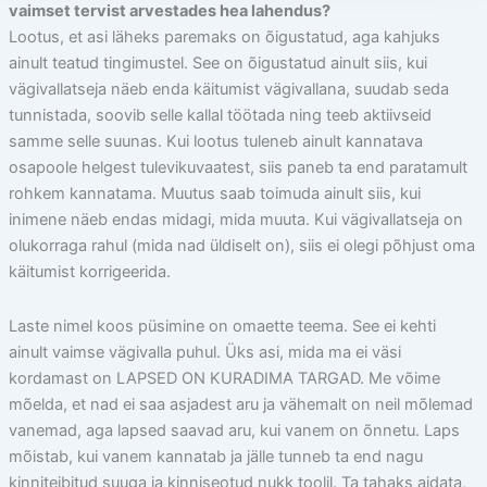
vaimset tervist arvestades hea lahendus?
Lootus, et asi läheks paremaks on õigustatud, aga kahjuks
ainult teatud tingimustel. See on õigustatud ainult siis, kui
vägivallatseja näeb enda käitumist vägivallana, suudab seda
tunnistada, soovib selle kallal töötada ning teeb aktiivseid
samme selle suunas. Kui lootus tuleneb ainult kannatava
osapoole helgest tulevikuvaatest, siis paneb ta end paratamult
rohkem kannatama. Muutus saab toimuda ainult siis, kui
inimene näeb endas midagi, mida muuta. Kui vägivallatseja on
olukorraga rahul (mida nad üldiselt on), siis ei olegi põhjust oma
käitumist korrigeerida.
Laste nimel koos püsimine on omaette teema. See ei kehti
ainult vaimse vägivalla puhul. Üks asi, mida ma ei väsi
kordamast on LAPSED ON KURADIMA TARGAD. Me võime
mõelda, et nad ei saa asjadest aru ja vähemalt on neil mõlemad
vanemad, aga lapsed saavad aru, kui vanem on õnnetu. Laps
mõistab, kui vanem kannatab ja jälle tunneb ta end nagu
kinniteibitud suuga ja kinniseotud nukk toolil. Ta tahaks aidata,