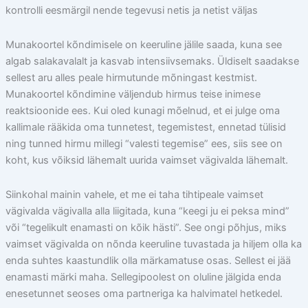
kontrolli eesmärgil nende tegevusi netis ja netist väljas
Munakoortel kõndimisele on keeruline jälile saada, kuna see
algab salakavalalt ja kasvab intensiivsemaks. Üldiselt saadakse
sellest aru alles peale hirmutunde mõningast kestmist.
Munakoortel kõndimine väljendub hirmus teise inimese
reaktsioonide ees. Kui oled kunagi mõelnud, et ei julge oma
kallimale rääkida oma tunnetest, tegemistest, ennetad tülisid
ning tunned hirmu millegi “valesti tegemise” ees, siis see on
koht, kus võiksid lähemalt uurida vaimset vägivalda lähemalt.
Siinkohal mainin vahele, et me ei taha tihtipeale vaimset
vägivalda vägivalla alla liigitada, kuna “keegi ju ei peksa mind”
või “tegelikult enamasti on kõik hästi”. See ongi põhjus, miks
vaimset vägivalda on nõnda keeruline tuvastada ja hiljem olla ka
enda suhtes kaastundlik olla märkamatuse osas. Sellest ei jää
enamasti märki maha. Sellegipoolest on oluline jälgida enda
enesetunnet seoses oma partneriga ka halvimatel hetkedel.