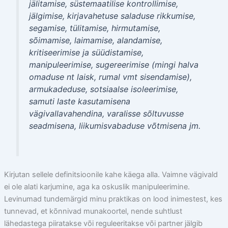
jälitamise, süstemaatilise kontrollimise,
jälgimise, kirjavahetuse saladuse rikkumise,
segamise, tülitamise, hirmutamise,
sõimamise, laimamise, alandamise,
kritiseerimise ja süüdistamise,
manipuleerimise, sugereerimise (mingi halva
omaduse nt laisk, rumal vmt sisendamise),
armukadeduse, sotsiaalse isoleerimise,
samuti laste kasutamisena
vägivallavahendina, varalisse sõltuvusse
seadmisena, liikumisvabaduse võtmisena jm.
Kirjutan sellele definitsioonile kahe käega alla. Vaimne vägivald
ei ole alati karjumine, aga ka oskuslik manipuleerimine.
Levinumad tundemärgid minu praktikas on lood inimestest, kes
tunnevad, et kõnnivad munakoortel, nende suhtlust
lähedastega piiratakse või reguleeritakse või partner jälgib