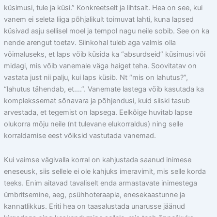
küsimusi, tule ja küsi.” Konkreetselt ja lihtsalt. Hea on see, kui
vanem ei seleta liiga põhjalikult toimuvat lahti, kuna lapsed
küsivad asju sellisel moel ja tempol nagu neile sobib. See on ka
nende arengut toetav. Siinkohal tuleb aga valmis olla
võimaluseks, et laps võib küsida ka “absurdseid” küsimusi või
midagi, mis võib vanemale väga haiget teha. Soovitatav on
vastata just nii palju, kui laps küsib. Nt “mis on lahutus?”,
“lahutus tähendab, et….”. Vanemate lastega võib kasutada ka
komplekssemat sõnavara ja põhjendusi, kuid siiski tasub
arvestada, et tegemist on lapsega. Eelkõige huvitab lapse
olukorra mõju neile (nt tulevane elukorraldus) ning selle
korraldamise eest võiksid vastutada vanemad.
Kui vaimse vägivalla korral on kahjustada saanud inimese
eneseusk, siis sellele ei ole kahjuks imeravimit, mis selle korda
teeks. Enim aitavad tavaliselt enda armastavate inimestega
ümbritsemine, aeg, psühhoteraapia, enesekaastunne ja
kannatlikkus. Eriti hea on taasalustada unarusse jäänud