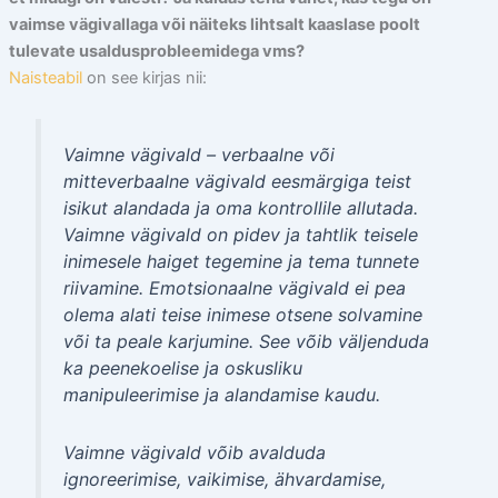
vaimse vägivallaga või näiteks lihtsalt kaaslase poolt
tulevate usaldusprobleemidega vms?
Naisteabil
on see kirjas nii:
Vaimne vägivald – verbaalne või
mitteverbaalne vägivald eesmärgiga teist
isikut alandada ja oma kontrollile allutada.
Vaimne vägivald on pidev ja tahtlik teisele
inimesele haiget tegemine ja tema tunnete
riivamine. Emotsionaalne vägivald ei pea
olema alati teise inimese otsene solvamine
või ta peale karjumine. See võib väljenduda
ka peenekoelise ja oskusliku
manipuleerimise ja alandamise kaudu.
Vaimne vägivald võib avalduda
ignoreerimise, vaikimise, ähvardamise,