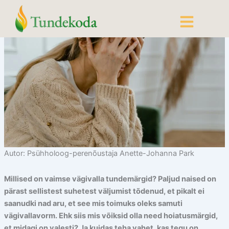
Skip
to
content
Autor: Psühholoog-perenõustaja Anette-Johanna Park
Millised on vaimse vägivalla tundemärgid? Paljud naised on
pärast sellistest suhetest väljumist tõdenud, et pikalt ei
saanudki nad aru, et see mis toimuks oleks samuti
vägivallavorm. Ehk siis mis võiksid olla need hoiatusmärgid,
et midagi on valesti? Ja kuidas teha vahet, kas tegu on