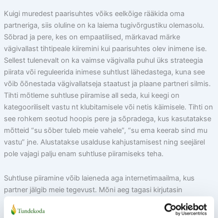
Kuigi muredest paarisuhtes võiks eelkõige rääkida oma
partneriga, siis oluline on ka laiema tugivõrgustiku olemasolu.
Sõbrad ja pere, kes on empaatilised, märkavad märke
vägivallast tihtipeale kiiremini kui paarisuhtes olev inimene ise.
Sellest tulenevalt on ka vaimse vägivalla puhul üks strateegia
piirata või reguleerida inimese suhtlust lähedastega, kuna see
võib õõnestada vägivallatseja staatust ja plaane partneri silmis.
Tihti mõtleme suhtluse piiramise all seda, kui keegi on
kategooriliselt vastu nt klubitamisele või netis käimisele. Tihti on
see rohkem seotud hoopis pere ja sõpradega, kus kasutatakse
mõtteid “su sõber tuleb meie vahele”, “su ema keerab sind mu
vastu” jne. Alustatakse usalduse kahjustamisest ning seejärel
pole vajagi palju enam suhtluse piiramiseks teha.
Suhtluse piiramine võib laieneda aga internetimaailma, kus
partner jälgib meie tegevust. Mõni aeg tagasi kirjutasin
kommentaari artiklile, kus uuriti jälitusseadme kasutamise
moraalsust. Ma seisan jätkuvalt selle kõrval, et üksteise