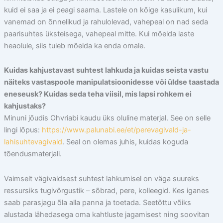
kuid ei saa ja ei peagi saama. Lastele on kõige kasulikum, kui
vanemad on õnnelikud ja rahulolevad, vahepeal on nad seda
paarisuhtes üksteisega, vahepeal mitte. Kui mõelda laste
heaolule, siis tuleb mõelda ka enda omale.
Kuidas kahjustavast suhtest lahkuda ja kuidas seista vastu
näiteks vastaspoole manipulatsioonidesse või üldse taastada
eneseusk? Kuidas seda teha viisil, mis lapsi rohkem ei
kahjustaks?
Minuni jõudis Ohvriabi kaudu üks oluline materjal. See on selle
lingi lõpus:
https://www.palunabi.ee/et/perevagivald-ja-
lahisuhtevagivald
. Seal on olemas juhis, kuidas koguda
tõendusmaterjali.
Vaimselt vägivaldsest suhtest lahkumisel on väga suureks
ressursiks tugivõrgustik – sõbrad, pere, kolleegid. Kes iganes
saab parasjagu õla alla panna ja toetada. Seetõttu võiks
alustada lähedasega oma kahtluste jagamisest ning soovitan