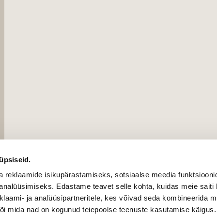
üpsiseid.
a reklaamide isikupärastamiseks, sotsiaalse meedia funktsiooni
analüüsimiseks. Edastame teavet selle kohta, kuidas meie saiti 
klaami- ja analüüsipartneritele, kes võivad seda kombineerida 
 või mida nad on kogunud teiepoolse teenuste kasutamise käigus.