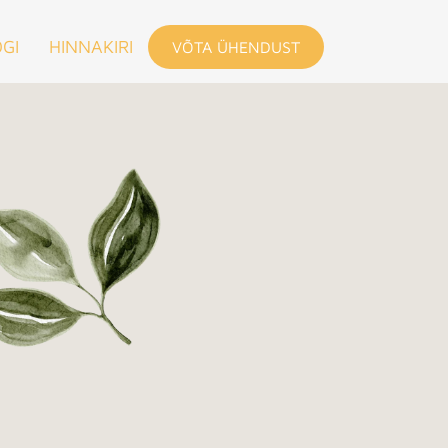
GI
HINNAKIRI
VÕTA ÜHENDUST