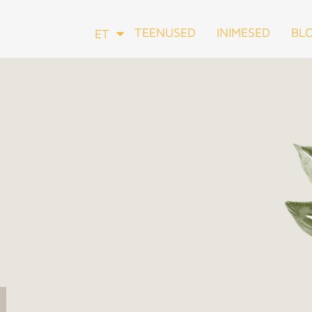
TEENUSED
INIMESED
BLO
ET
EN