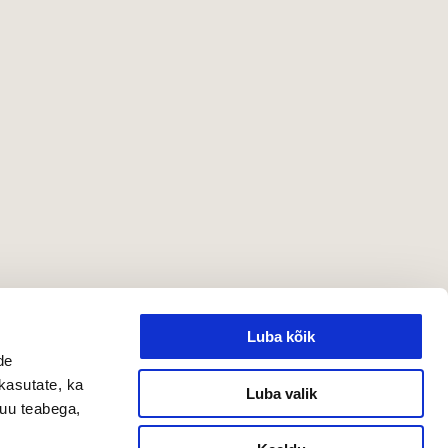
Luba kõik
de
kasutate, ka
Luba valik
muu teabega,