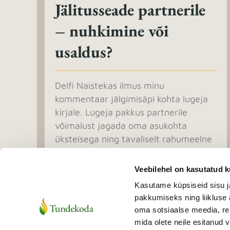
Jälitusseade partnerile
– nuhkimine või
usaldus?
Delfi Naistekas ilmus minu
kommentaar jälgimisäpi kohta lugeja
kirjale. Lugeja pakkus partnerile
võimalust jagada oma asukohta
üksteisega ning tavaliselt rahumeelne
inimene reageeris tugevalt. Pöörduja
oli ...
Veebilehel on kasutatud k
Kasutame küpsiseid sisu j
Loe lähemalt →
pakkumiseks ning liikluse 
oma sotsiaalse meedia, re
mida olete neile esitanud