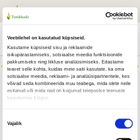
Skip
to
content
Martti
By
kuukukk
/
December 11, 2023
Veebilehel on kasutatud küpsiseid.
Kasutame küpsiseid sisu ja reklaamide
isikupärastamiseks, sotsiaalse meedia funktsioonide
pakkumiseks ning liikluse analüüsimiseks. Edastame
←
Previous Testimonial
Next Testimonial
→
teavet selle kohta, kuidas meie saiti kasutate, ka oma
sotsiaalse meedia, reklaami- ja analüüsipartneritele, kes
võivad seda kombineerida muu teabega, mida olete neile
esitanud või mida nad on kogunud teiepoolse teenuste
kasutamise käigus.
Nõusoleku
Vajalik
valik