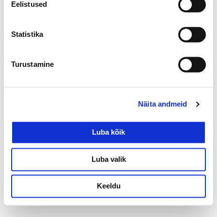
Eelistused
Statistika
Turustamine
Näita andmeid
Luba kõik
Luba valik
Privaatsuspoliitika
Keeldu
Kõik õigused kaitstud.
©
2026 tundekoda.ee