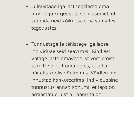
Julgustage iga last tegelema oma
huvide ja kirgedega, selle asemel, et
sundida neid kõiki osalema samades
tegevustes.
Tunnustage ja tähistage iga lapse
individuaalseid saavutusi. Kindlasti
vältige laste omavahelist võrdlemist
ja mitte ainult oma peres, aga ka
näiteks koolis või trennis. Võrdlemine
innustab konkureerima, individuaalne
tunnustus annab sõnumi, et laps on
armastatud just nii nagu ta on.
Vältige laste silditamist “targaks” või
“sportlikuks”, kuna see võib tekitada
ebareaalseid ootusi ja survet
saavutada. Tasub juhtida tähelepanu