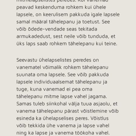
peavad keskenduma rohkem kui ühele
lapsele, on keerulisem pakkuda igale lapsele
samal määral tähelepanu ja toetust. See
võib õdede-vendade seas tekitada
armukadedust, sest neile võib tunduda, et
üks laps saab rohkem tähelepanu kui teine.
Seevastu ühelapselistes peredes on
vanematel võimalik rohkem tähelepanu
suunata oma lapsele. See võib pakkuda
lapsele individuaalsemat tähelepanu ja
tuge, kuna vanemad ei pea oma
tähelepanu mitme lapse vahel jagama.
Samas tuleb siinkohal välja tuua asjaolu, et
vanema tähelepanu pärast võistlemine võib
esineda ka ühelapselises peres. Võistlus
võib tekkida ühe vanema ja lapse vahel
ning ka lapse ja vanema töökoha vahel.