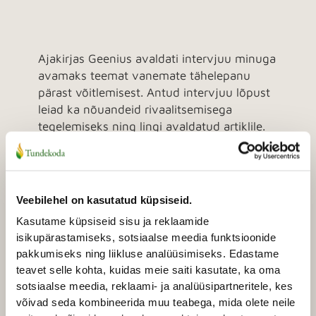
Ajakirjas Geenius avaldati intervjuu minuga
avamaks teemat vanemate tähelepanu
pärast võitlemisest. Antud intervjuu lõpust
leiad ka nõuandeid rivaalitsemisega
tegelemiseks ning lingi avaldatud artiklile.
Kuidas erineb mitmelapselise
pere dünaamika
ühelapselistest?
Veebilehel on kasutatud küpsiseid.
Pered on erineva suuruse ja struktuuriga
Kasutame küpsiseid sisu ja reklaamide
ning laste arv peres võib oluliselt mõjutada
isikupärastamiseks, sotsiaalse meedia funktsioonide
pere dünaamikat. Ühe erinevusena mitme-
pakkumiseks ning liikluse analüüsimiseks. Edastame
ja ühelapseliste perede vahel võib välja
teavet selle kohta, kuidas meie saiti kasutate, ka oma
tuua vanemate tähelepanu hulga, mida iga
sotsiaalse meedia, reklaami- ja analüüsipartneritele, kes
laps saab. Üksiklastega peredes saavad
võivad seda kombineerida muu teabega, mida olete neile
vanemad suunata kogu oma tähelepanu