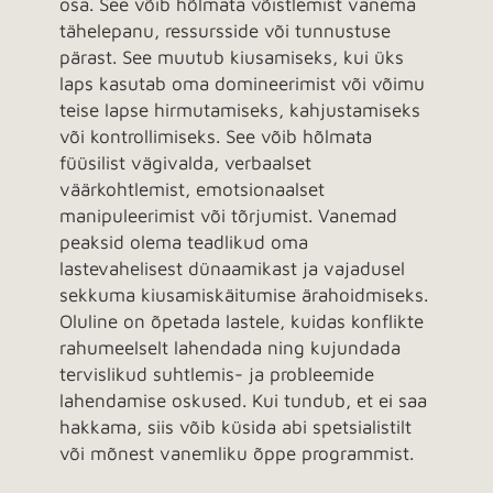
osa. See võib hõlmata võistlemist vanema
tähelepanu, ressursside või tunnustuse
pärast. See muutub kiusamiseks, kui üks
laps kasutab oma domineerimist või võimu
teise lapse hirmutamiseks, kahjustamiseks
või kontrollimiseks. See võib hõlmata
füüsilist vägivalda, verbaalset
väärkohtlemist, emotsionaalset
manipuleerimist või tõrjumist. Vanemad
peaksid olema teadlikud oma
lastevahelisest dünaamikast ja vajadusel
sekkuma kiusamiskäitumise ärahoidmiseks.
Oluline on õpetada lastele, kuidas konflikte
rahumeelselt lahendada ning kujundada
tervislikud suhtlemis- ja probleemide
lahendamise oskused. Kui tundub, et ei saa
hakkama, siis võib küsida abi spetsialistilt
või mõnest vanemliku õppe programmist.