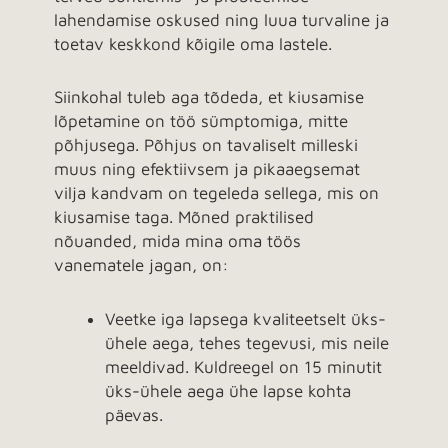
lahendamise oskused ning luua turvaline ja
toetav keskkond kõigile oma lastele.
Siinkohal tuleb aga tõdeda, et kiusamise
lõpetamine on töö sümptomiga, mitte
põhjusega. Põhjus on tavaliselt milleski
muus ning efektiivsem ja pikaaegsemat
vilja kandvam on tegeleda sellega, mis on
kiusamise taga. Mõned praktilised
nõuanded, mida mina oma töös
vanematele jagan, on:
Veetke iga lapsega kvaliteetselt üks-
ühele aega, tehes tegevusi, mis neile
meeldivad. Kuldreegel on 15 minutit
üks-ühele aega ühe lapse kohta
päevas.