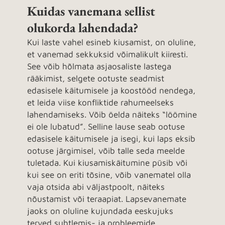
Kuidas vanemana sellist
olukorda lahendada?
Kui laste vahel esineb kiusamist, on oluline,
et vanemad sekkuksid võimalikult kiiresti.
See võib hõlmata asjaosaliste lastega
rääkimist, selgete ootuste seadmist
edasisele käitumisele ja koostööd nendega,
et leida viise konfliktide rahumeelseks
lahendamiseks. Võib öelda näiteks “löömine
ei ole lubatud”. Selline lause seab ootuse
edasisele käitumisele ja isegi, kui laps eksib
ootuse järgimisel, võib talle seda meelde
tuletada. Kui kiusamiskäitumine püsib või
kui see on eriti tõsine, võib vanematel olla
vaja otsida abi väljastpoolt, näiteks
nõustamist või teraapiat. Lapsevanemate
jaoks on oluline kujundada eeskujuks
terved suhtlemis- ja probleemide