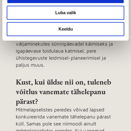
lapse vahel ning natuke võiks jätkuda ka
endale ja partnerile. Seda kõike on üpris
Luba valik
palju ühele inimesele ja seetõttu kipub ka
emotsionaalne pinge olema kõrgem just
Keeldu
mitmelapselistes peredes. Ja ajajaotus pole
ju ainus aspekt, laste arv mängib rolli ka
väljaminekutes sünnipäevadel käimiseks ja
igapäevase toidulaua katmisel, pere
ühistegevuste leidmisel-planeerimisel ja
paljus muus.
Kust, kui üldse nii on, tuleneb
võitlus vanemate tähelepanu
pärast?
Mitmelapselistes peredes võivad lapsed
konkureerida vanemate tähelepanu pärast
küll. Samas pole see niimoodi ainult
mitmelapselistes peredes. Kui vanemad