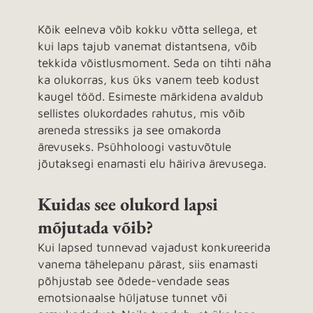
Kõik eelneva võib kokku võtta sellega, et
kui laps tajub vanemat distantsena, võib
tekkida võistlusmoment. Seda on tihti näha
ka olukorras, kus üks vanem teeb kodust
kaugel tööd. Esimeste märkidena avaldub
sellistes olukordades rahutus, mis võib
areneda stressiks ja see omakorda
ärevuseks. Psühholoogi vastuvõtule
jõutaksegi enamasti elu häiriva ärevusega.
Kuidas see olukord lapsi
mõjutada võib?
Kui lapsed tunnevad vajadust konkureerida
vanema tähelepanu pärast, siis enamasti
põhjustab see õdede-vendade seas
emotsionaalse hüljatuse tunnet või