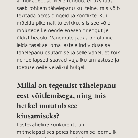
armukadedust. Neile tundub, et üks laps
saab rohkem tähelepanu kui teine, mis võib
tekitada peres pingeid ja konflikte. Kui
mõelda pikemalt tulevikku, siis see võib
mõjutada ka nende enesehinnangut ja
üldist heaolu. Vanemate jaoks on oluline
leida tasakaal oma lastele individuaalse
tähelepanu osutamise ja selle vahel, et kõik
nende lapsed saavad vajaliku armastuse ja
toetuse neile vajalikul hulgal.
Millal on tegemist tähelepanu
eest võitlemisega, ning mis
hetkel muutub see
kiusamiseks?
Lastevaheline konkurents on
mitmelapselises peres kasvamise loomulik