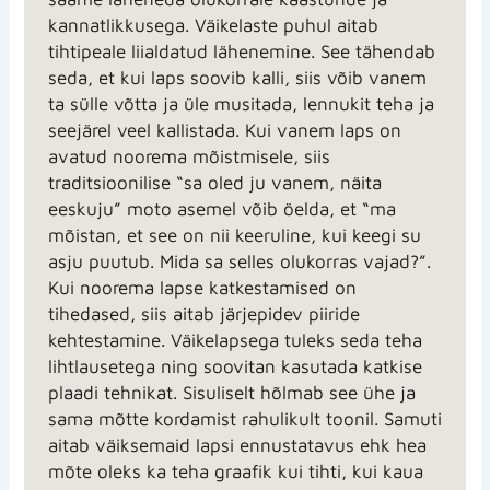
kannatlikkusega. Väikelaste puhul aitab
tihtipeale liialdatud lähenemine. See tähendab
seda, et kui laps soovib kalli, siis võib vanem
ta sülle võtta ja üle musitada, lennukit teha ja
seejärel veel kallistada. Kui vanem laps on
avatud noorema mõistmisele, siis
traditsioonilise “sa oled ju vanem, näita
eeskuju” moto asemel võib öelda, et “ma
mõistan, et see on nii keeruline, kui keegi su
asju puutub. Mida sa selles olukorras vajad?”.
Kui noorema lapse katkestamised on
tihedased, siis aitab järjepidev piiride
kehtestamine. Väikelapsega tuleks seda teha
lihtlausetega ning soovitan kasutada katkise
plaadi tehnikat. Sisuliselt hõlmab see ühe ja
sama mõtte kordamist rahulikult toonil. Samuti
aitab väiksemaid lapsi ennustatavus ehk hea
mõte oleks ka teha graafik kui tihti, kui kaua