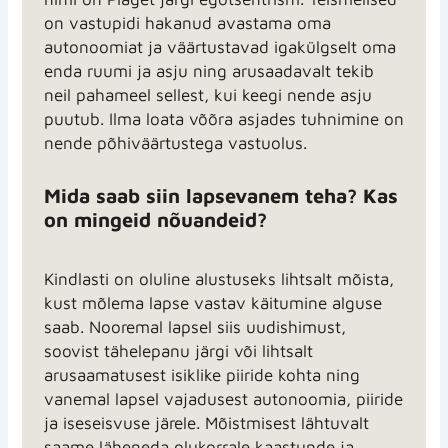
on vastupidi hakanud avastama oma
autonoomiat ja väärtustavad igakülgselt oma
enda ruumi ja asju ning arusaadavalt tekib
neil pahameel sellest, kui keegi nende asju
puutub. Ilma loata võõra asjades tuhnimine on
nende põhiväärtustega vastuolus.
Mida saab siin lapsevanem teha? Kas
on mingeid nõuandeid?
Kindlasti on oluline alustuseks lihtsalt mõista,
kust mõlema lapse vastav käitumine alguse
saab. Nooremal lapsel siis uudishimust,
soovist tähelepanu järgi või lihtsalt
arusaamatusest isiklike piiride kohta ning
vanemal lapsel vajadusest autonoomia, piiride
ja iseseisvuse järele. Mõistmisest lähtuvalt
saame läheneda olukorrale kaastunde ja