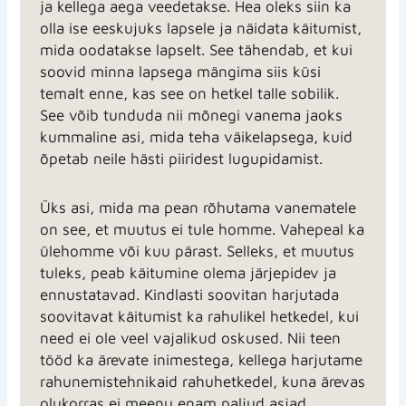
ja kellega aega veedetakse. Hea oleks siin ka
olla ise eeskujuks lapsele ja näidata käitumist,
mida oodatakse lapselt. See tähendab, et kui
soovid minna lapsega mängima siis küsi
temalt enne, kas see on hetkel talle sobilik.
See võib tunduda nii mõnegi vanema jaoks
kummaline asi, mida teha väikelapsega, kuid
õpetab neile hästi piiridest lugupidamist.
Üks asi, mida ma pean rõhutama vanematele
on see, et muutus ei tule homme. Vahepeal ka
ülehomme või kuu pärast. Selleks, et muutus
tuleks, peab käitumine olema järjepidev ja
ennustatavad. Kindlasti soovitan harjutada
soovitavat käitumist ka rahulikel hetkedel, kui
need ei ole veel vajalikud oskused. Nii teen
tööd ka ärevate inimestega, kellega harjutame
rahunemistehnikaid rahuhetkedel, kuna ärevas
olukorras ei meenu enam paljud asjad.