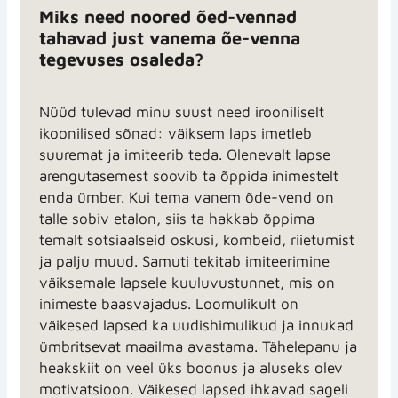
Miks need noored õed-vennad
tahavad just vanema õe-venna
tegevuses osaleda?
Nüüd tulevad minu suust need irooniliselt
ikoonilised sõnad: väiksem laps imetleb
suuremat ja imiteerib teda. Olenevalt lapse
arengutasemest soovib ta õppida inimestelt
enda ümber. Kui tema vanem õde-vend on
talle sobiv etalon, siis ta hakkab õppima
temalt sotsiaalseid oskusi, kombeid, riietumist
ja palju muud. Samuti tekitab imiteerimine
väiksemale lapsele kuuluvustunnet, mis on
inimeste baasvajadus. Loomulikult on
väikesed lapsed ka uudishimulikud ja innukad
ümbritsevat maailma avastama. Tähelepanu ja
heakskiit on veel üks boonus ja aluseks olev
motivatsioon. Väikesed lapsed ihkavad sageli