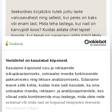
Seekordses kirjatükis tuleb juttu laste
vanusevahest ning sellest, kui peres on kaks
või enam last. Mida teha lastega, kui nad on
karvupidi koos? Kuidas aidata ühel lapsel
õppida, kui teisel on parasjagu kõht tühi? Mida
saab teha vanem, et toetada laste paremat
läbisaamist? Laste vanusevahe on teema,
mida on põnev avastada ning siin on leitavad
vastused põletavatele küsimustele. Täisartikli
Veebilehel on kasutatud küpsiseid.
viide ajakirjas Pere ja Kodu on leitav teksti
Kasutame küpsiseid sisu ja reklaamide
lõpus.
isikupärastamiseks, sotsiaalse meedia funktsioonide
pakkumiseks ning liikluse analüüsimiseks. Edastame
teavet selle kohta, kuidas meie saiti kasutate, ka oma
sotsiaalse meedia, reklaami- ja analüüsipartneritele, kes
võivad seda kombineerida muu teabega, mida olete neile
esitanud või mida nad on kogunud teiepoolse teenuste
kasutamise käigus.