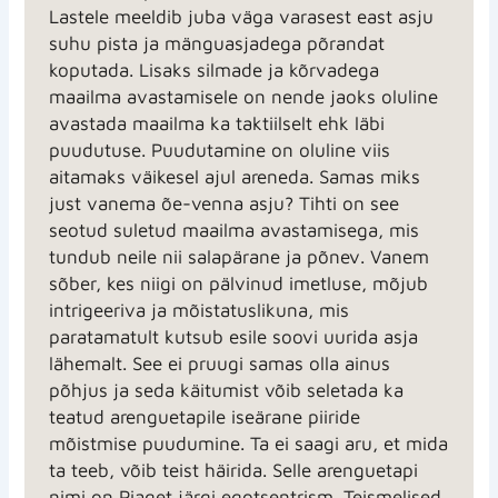
Lastele meeldib juba väga varasest east asju
suhu pista ja mänguasjadega põrandat
koputada. Lisaks silmade ja kõrvadega
maailma avastamisele on nende jaoks oluline
avastada maailma ka taktiilselt ehk läbi
puudutuse. Puudutamine on oluline viis
aitamaks väikesel ajul areneda. Samas miks
just vanema õe-venna asju? Tihti on see
seotud suletud maailma avastamisega, mis
tundub neile nii salapärane ja põnev. Vanem
sõber, kes niigi on pälvinud imetluse, mõjub
intrigeeriva ja mõistatuslikuna, mis
paratamatult kutsub esile soovi uurida asja
lähemalt. See ei pruugi samas olla ainus
põhjus ja seda käitumist võib seletada ka
teatud arenguetapile iseärane piiride
mõistmise puudumine. Ta ei saagi aru, et mida
ta teeb, võib teist häirida. Selle arenguetapi
nimi on Piaget järgi egotsentrism. Teismelised