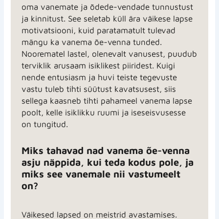
oma vanemate ja õdede-vendade tunnustust
ja kinnitust. See seletab küll ära väikese lapse
motivatsiooni, kuid paratamatult tulevad
mängu ka vanema õe-venna tunded.
Noorematel lastel, olenevalt vanusest, puudub
terviklik arusaam isiklikest piiridest. Kuigi
nende entusiasm ja huvi teiste tegevuste
vastu tuleb tihti süütust kavatsusest, siis
sellega kaasneb tihti pahameel vanema lapse
poolt, kelle isiklikku ruumi ja iseseisvusesse
on tungitud.
Miks tahavad nad vanema õe-venna
asju näppida, kui teda kodus pole, ja
miks see vanemale nii vastumeelt
on?
Väikesed lapsed on meistrid avastamises.