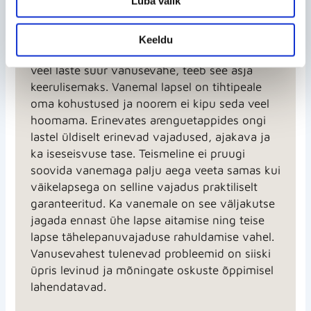
Luba valik
Vaba aja tegevuste korraldamine ja kodus
lastega õppimine on üks keeruline ettevõtmine
Keeldu
ja paljude vanemate ühine mure. Kui lisada
veel laste suur vanusevahe, teeb see asja
keerulisemaks. Vanemal lapsel on tihtipeale
oma kohustused ja noorem ei kipu seda veel
hoomama. Erinevates arenguetappides ongi
lastel üldiselt erinevad vajadused, ajakava ja
ka iseseisvuse tase. Teismeline ei pruugi
soovida vanemaga palju aega veeta samas kui
väikelapsega on selline vajadus praktiliselt
garanteeritud. Ka vanemale on see väljakutse
jagada ennast ühe lapse aitamise ning teise
lapse tähelepanuvajaduse rahuldamise vahel.
Vanusevahest tulenevad probleemid on siiski
üpris levinud ja mõningate oskuste õppimisel
lahendatavad.