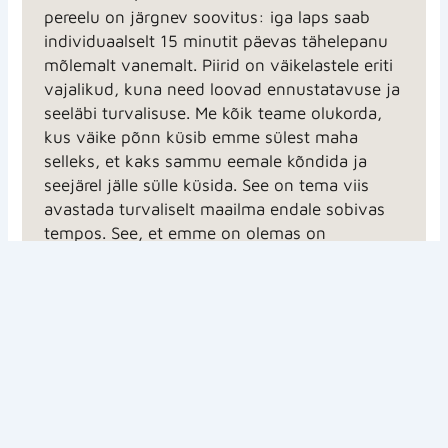
pereelu on järgnev soovitus: iga laps saab
individuaalselt 15 minutit päevas tähelepanu
mõlemalt vanemalt. Piirid on väikelastele eriti
vajalikud, kuna need loovad ennustatavuse ja
seeläbi turvalisuse. Me kõik teame olukorda,
kus väike põnn küsib emme sülest maha
selleks, et kaks sammu eemale kõndida ja
seejärel jälle sülle küsida. See on tema viis
avastada turvaliselt maailma endale sobivas
tempos. See, et emme on olemas on
ennustatav faktor ja pakub talle turvatunnet.
Sama teevad piirid. Kui laps teab, et issit ei
tohi segada, kui ta süüa teeb, oskab ta sellega
arvestada. Samamoodi rahustab lapse aju ka
teadmine, et iga päev on 15 minutit
tähelepanu mõlemalt vanemalt garanteeritud.
Üks asi, mida võib veel proovida peres, kus
laste vanusevahe on suur, on