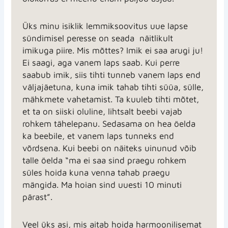
Üks minu isiklik lemmiksoovitus uue lapse
sündimisel peresse on seada näitlikult
imikuga piire. Mis mõttes? Imik ei saa arugi ju!
Ei saagi, aga vanem laps saab. Kui perre
saabub imik, siis tihti tunneb vanem laps end
väljajäetuna, kuna imik tahab tihti süüa, sülle,
mähkmete vahetamist. Ta kuuleb tihti mõtet,
et ta on siiski oluline, lihtsalt beebi vajab
rohkem tähelepanu. Sedasama on hea öelda
ka beebile, et vanem laps tunneks end
võrdsena. Kui beebi on näiteks uinunud võib
talle öelda “ma ei saa sind praegu rohkem
süles hoida kuna venna tahab praegu
mängida. Ma hoian sind uuesti 10 minuti
pärast”.
Veel üks asi, mis aitab hoida harmoonilisemat